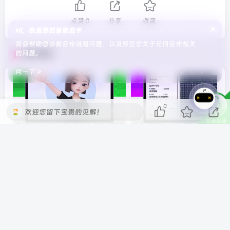
点赞
0
分享
收藏
×
Hi，我是您的智能助手
我会帮助您诊断合作链路问题，以及解答您关于任何合作相关
相关推荐
的问题。
问一下 >
0
欢迎您留下宝贵的见解！
AI-图片生成器(简洁版DouBao)
Office一键激活 – 藏钥阁绿色
评论
共1条
请登录后发表评论
登录
注册