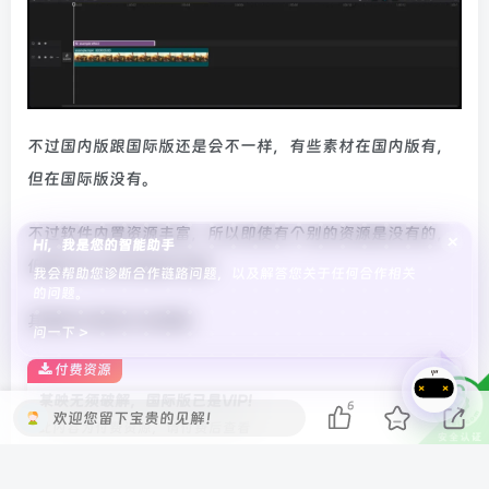
不过国内版跟国际版还是会不一样，有些素材在国内版有，
但在国际版没有。
不过软件内置资源丰富，所以即使有个别的资源是没有的，
×
Hi，我是您的智能助手
但是也可以找其他的代替！
我会帮助您诊断合作链路问题，以及解答您关于任何合作相关
的问题。
其他的大家自己去体验
问一下 >
付费资源
某映无须破解，国际版已是VIP！
6
欢迎您留下宝贵的见解！
此内容为付费资源，请付费后查看
100
积分