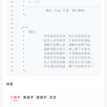
 * `=---='
 * ..........................................
 *           佛曰：bug 泛滥，我已瘫痪！
 */
/***
 *  佛曰:
 *          写字楼里写字间，写字间里程序员；
 *          程序人员写程序，又拿程序换酒钱。
 *          酒醒只在网上坐，酒醉还来网下眠；
 *          酒醉酒醒日复日，网上网下年复年。
 *          但愿老死电脑间，不愿鞠躬老板前；
 *          奔驰宝马贵者趣，公交自行程序员。
 *          别人笑我忒疯癫，我笑自己命太贱；
 *          不见满街漂亮妹，哪个归得程序员？
 */
神兽
小绵羊
害羞羊
墨镜羊
恐龙