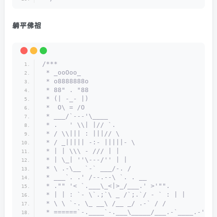
躺平佛祖
/***
 * _ooOoo_
 * o8888888o
 * 88" . "88
 * (| -_- |)
 *  O\ = /O
 * ___/`---'\____
 * .   ' \\| |// `.
 * / \\||| : |||// \
 * / _||||| -:- |||||- \
 * | | \\\ - /// | |
 * | \_| ''\---/'' | |
 * \ .-\__ `-` ___/-. /
 * ___`. .' /--.--\ `. . __
 * ."" '< `.___\_<|>_/___.' >'"".
 * | | : `- \`.;`\ _ /`;.`/ - ` : | |
 * \ \ `-. \_ __\ /__ _/ .-` / /
 * ======`-.____`-.___\_____/___.-`____.-'===