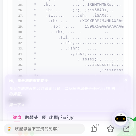
 *   :h;..       .,..;,1XBMMMMBXs,.,, .. ::
 *    ih: ..    .;;;, ;;:s58A3i,..    ,. ,.
 *    .s1,....   .,;sh,  ,iSAXs;.    ,.  ,,
 *     .rh: ...     rXG9XBBM#M#MHAX3hss13&&
 *      .s5: .....    i598X&&A&AAAAAA&XG851
 *      . ihr, ...  .         ..           
 *         ,s1i. ...  ..,,,..,,,.,,.,,.,.. 
 *          .:s1r,......................   
 *          . .:shr:.  ....                
 *              .,issr;,... ...............
 *                 .,is1si;:,..............
 *                    ..:isssssrrii;::::::;
 *                         .,::iiirssssssss
 */
×
Hi，我是您的智能助手
我会帮助您诊断合作链路问题，以及解答您关于任何合作相关
的问题。
其他类①
问一下 >
键盘
骷髅头
顶
比耶( •̀ ω •́ )y
11
欢迎您留下宝贵的见解！