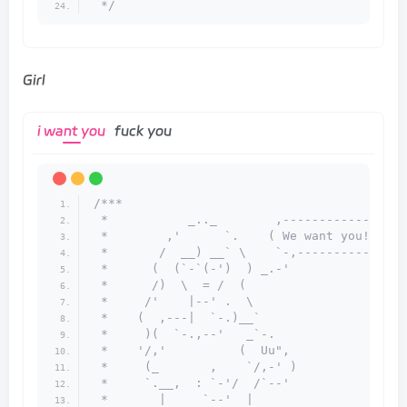
 */
Girl
i want you
fuck you
/***
 *           _.._        ,------------.
 *        ,'      `.    ( We want you! )
 *       /  __) __` \    `-,----------'
 *      (  (`-`(-')  ) _.-'
 *      /)  \  = /  (
 *     /'    |--' .  \
 *    (  ,---|  `-.)__`
 *     )(  `-.,--'   _`-.
 *    '/,'          (  Uu",
 *     (_       ,    `/,-' )
 *     `.__,  : `-'/  /`--'
 *       |     `--'  |