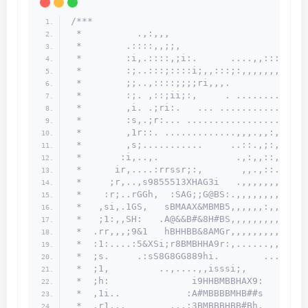
/***                                       
 *          .,:,,,                         
 *        .::::,,;;,                       
 *        :i,.::::,;i:.      ....,,::::::::
 *        :;..:::;::::i;,,:::;:,,,,,,,,,,..
 *        ;;..,::::;;;;ri,,,.              
 *        :;. ,::;ii;:,     . .............
 *        ,i. .;ri:.   ... ................
 *        :s,.;r:... ......................
 *        ,1r::. .............,,,.,,:,,....
 *        ,s;...........     ..::.,;:,,.   
 *       :i,..,.              .,:,,::,.    
 *      ir,....:rrssr;:,       ,,.,::.     
 *     ;r,..,s9855513XHAG3i   .,,,,,,,.  ,S
 *    :r;..rGGh,  :SAG;;G@BS:.,,,,,,,,,.r83
 *   ,si,.1GS,   sBMAAX&MBMB5,,,,,,:,,.:&8 
 *   ;1:,,SH:   .A@&&B#&8H#BS,,,,,,,,,.,5XS
 *  .rr,,,;9&1   hBHHBB&8AMGr,,,,,,,,,,,:h&
 *  :1:....:5&XSi;r8BMBHHA9r:,......,,,,:ii
 *  ;s.     .:sS8G8GG889hi.        ....,,:;
 *  ;1,         ..,....,,isssi;,        .,,
 *  ;h:               i9HHBMBBHAX9:        
 *  ,1i..            :A#MBBBBMHB##s        
 *  .r1,..        ,..;3BMBBBHBB#Bh.     .. 