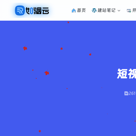
首页
建站笔记
短
26