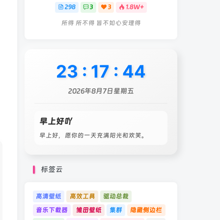
298
3
3
1.8W+
所得 所不得 皆不如心安理得
23
:
17
:
47
2026年8月7日星期五
早上好吖
早上好，愿你的一天充满阳光和欢笑。
标签云
高清壁纸
高效工具
驱动总裁
音乐下载器
雏田壁纸
集群
隐藏侧边栏