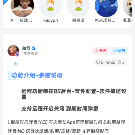
A 'ゞ极速云网络
ruicyun
哈哈哈
尚未成熟但在旅途
如烟
关注
私信
1年前更新
0
22
5
功能介绍-参数说明
远程功能都在BS后台-软件配置-软件描述设
置
支持远程开启关闭 到期时间弹窗
1.到期时间弹窗:YES 每次启动App都弹到期时间 2.到期时间
弹窗:NO 仅首次激活/到期/冻结/更新 才弹到期时间