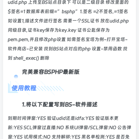
udid.php 上传至BS站点目录下 可以是二级目录 修改里面的
$签名=1 数据库表前缀=”bsphp”1.签名 =2不签名,=1签名
如设置1,描述文件进行签名 需要一个SSL证书 放在udid.php
同级目录,证书key保存为key.key 证书公匙保存为
pem.pem,并且修改php设置 如需签名宝塔为例-打开宝塔-
软件商店-已安装 找到BS站点对应的php 设置-禁用函数 找
到 shell_exec() 删除
完美兼容BSPHP最新版
使用教程
1.将以下配置写到BS-软件描述
到期时间弹窗:YES 验证udid还是idfa:YES 验证版本更
新:YES SCL弹窗过直播:NO 系统UI弹窗/SCL弹窗:NO 公告弹
窗:YES 试用模式:NO 支持解绑:YES 黑名单检测:YES 是否免