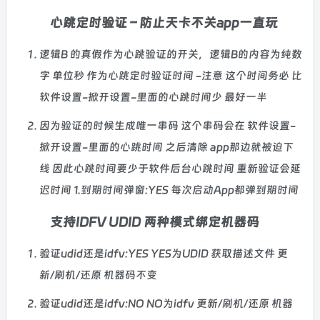
心跳定时验证 – 防止天卡不关app一直玩
逻辑B 的真假作为心跳验证的开关，逻辑B的内容为纯数
字 单位秒 作为心跳定时验证时间 -注意 这个时间务必 比
软件设置-掀开设置-里面的心跳时间少 最好一半
因为验证的时候生成唯一串码 这个串码会在 软件设置-
掀开设置-里面的心跳时间 之后清除 app那边就被迫下
线 因此心跳时间要少于软件后台心跳时间 重新验证会延
迟时间 1.到期时间弹窗:YES 每次启动App都弹到期时间
支持IDFV UDID 两种模式绑定机器码
验证udid还是idfv:YES YES为UDID 获取描述文件 更
新/刷机/还原 机器码不变
验证udid还是idfv:NO NO为idfv 更新/刷机/还原 机器