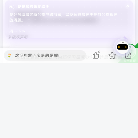
×
Hi，我是您的智能助手
github代码：
我会帮助您诊断合作链路问题，以及解答您关于任何合作相关
https://github.com/dromara/SMS4J
的问题。
问一下 >
©
版权声明
6
欢迎您留下宝贵的见解！
本站收集的资源仅供内部学习研究软件设计思想和原
理使用，学习研究后请自觉删除，请勿传播，因未及
时删除所造成的任何后果责任自负。
如果用于其他用途，请购买正版支持作者，谢谢！若
您认为「
RuYan
」发布的内容若侵犯到您的权益，
请联系站长邮箱:
iosruyan@163.com
进行删除处
理。
本站资源大多存储在云盘，如发现链接失效，请联系
我们，我们会第一时间更新。