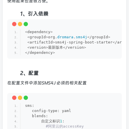
使用起来也是很方便。
1、引入依赖
<
dependency
>
<
groupId
>
org.
dromara
.
sms4j
<
/groupId
>
<
artifactId
>
sms4j-spring-boot-starter
<
/artif
<
version
>
最新版本
<
/version
>
<
/dependency
>
2、配置
在配置文件中添加SMS4J 必须的相关配置
sms:
   config-type: yaml
   blends:
       自定义标识
1
:
 #阿里云的accessKey