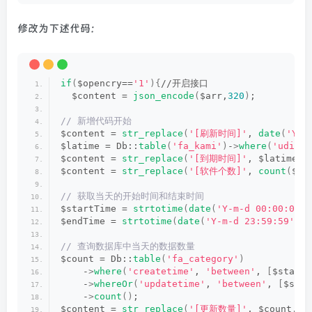
修改为下述代码：
if
(
$opencry==
'1'
){
//开启接口
  $content = 
json_encode
(
$arr,
320
)
;
// 新增代码开始
$content = 
str_replace
(
'[刷新时间]'
, 
date
(
'Y-m
$latime = Db::
table
(
'fa_kami'
)
-
>
where
(
'udid'
,
$content = 
str_replace
(
'[到期时间]'
, $latime
[
'
$content = 
str_replace
(
'[软件个数]'
, 
count
(
$li
// 获取当天的开始时间和结束时间
$startTime = 
strtotime
(
date
(
'Y-m-d 00:00:00'
)
$endTime = 
strtotime
(
date
(
'Y-m-d 23:59:59'
))
;
// 查询数据库中当天的数据数量
$count = Db::
table
(
'fa_category'
)
    -
>
where
(
'createtime'
, 
'between'
, 
[
$startT
    -
>
whereOr
(
'updatetime'
, 
'between'
, 
[
$star
    -
>
count
()
;
$content = 
str_replace
(
'[更新数量]'
, $count, $