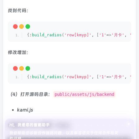
找到代码：
{
:
build_radios
(
'row[kmyp]'
, 
[
'1'
=
>
'月卡'
, 
'2'
修改增加：
{
:
build_radios
(
'row[kmyp]'
, 
[
'1'
=
>
'月卡'
, 
'2'
（4）打开源码目录：
public/assets/js/backend
kami.js
×
Hi，我是您的智能助手
快捷定位 Ctrl+F 搜索：Kmyp
我会帮助您诊断合作链路问题，以及解答您关于任何合作相关
的问题。