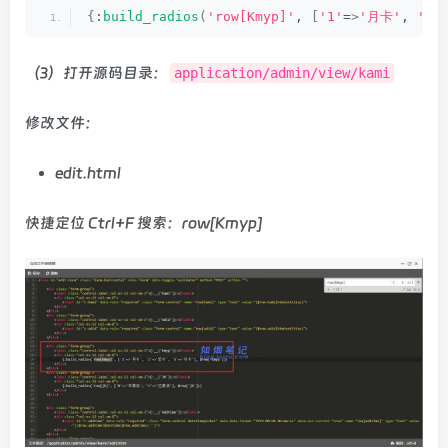
{
:
build_radios
(
'row[Kmyp]'
, 
[
'1'
=
>
'月卡'
, 
'2'
（3）打开源码目录：
application/admin/view/kami
修改文件：
edit.html
快捷定位 Ctrl+F 搜索：row[Kmyp]