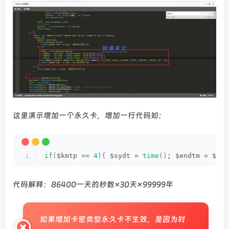
这里演示增加一个永久卡，增加一行代码如：
if
(
$kmtp == 
4
){
 $sydt = 
time
()
; $endtm = $syd
代码解释：86400一天的秒数×30天×99999年
如果增加卡密类型永久卡不生效，是因为时