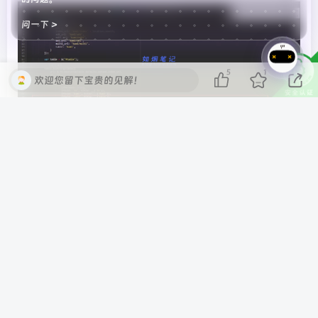
问一下 >
5
1
欢迎您留下宝贵的见解！
找到代码：
{
field: 
'kmyp'
, title: 
__
(
'Kmyp'
)
,searchList:
修改增加：
{
field: 
'kmyp'
, title: 
__
(
'Kmyp'
)
,searchList: