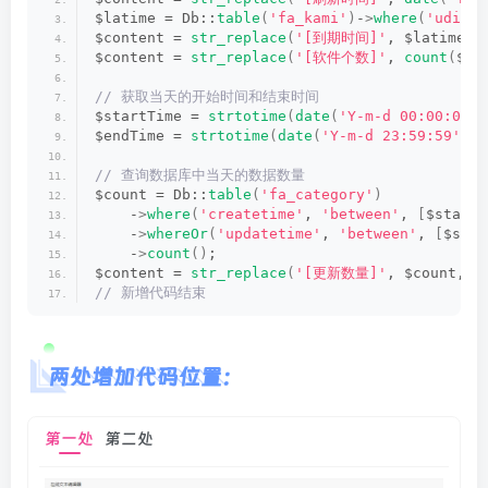
$latime = Db::
table
(
'fa_kami'
)
-
>
where
(
'udid'
,
$content = 
str_replace
(
'[到期时间]'
, $latime
[
'
$content = 
str_replace
(
'[软件个数]'
, 
count
(
$li
// 获取当天的开始时间和结束时间
$startTime = 
strtotime
(
date
(
'Y-m-d 00:00:00'
)
$endTime = 
strtotime
(
date
(
'Y-m-d 23:59:59'
))
;
// 查询数据库中当天的数据数量
$count = Db::
table
(
'fa_category'
)
    -
>
where
(
'createtime'
, 
'between'
, 
[
$startT
    -
>
whereOr
(
'updatetime'
, 
'between'
, 
[
$star
    -
>
count
()
;
$content = 
str_replace
(
'[更新数量]'
, $count, $
// 新增代码结束
两处增加代码位置：
第一处
第二处