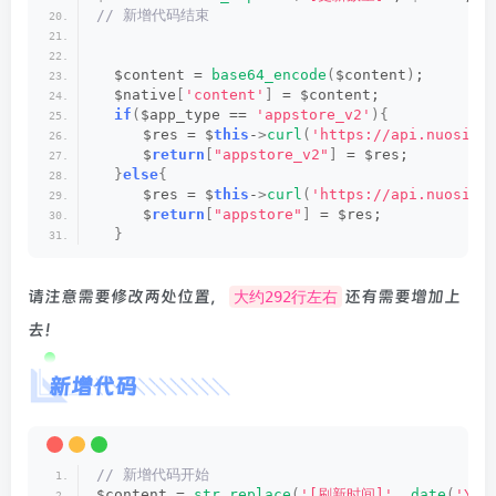
// 新增代码结束
  $content = 
base64_encode
(
$content
)
;
  $native
[
'content'
]
 = $content;
if
(
$app_type == 
'appstore_v2'
){
  　　$res = $
this
-
>
curl
(
'https://api.nuosike
  　　$
return
[
"appstore_v2"
]
 = $res;
}
else
{
  　　$res = $
this
-
>
curl
(
'https://api.nuosike
  　　$
return
[
"appstore"
]
 = $res;
}
请注意需要修改两处位置，
还有需要增加上
大约292行左右
去！
新增代码
// 新增代码开始
$content = 
str_replace
(
'[刷新时间]'
, 
date
(
'Y-m