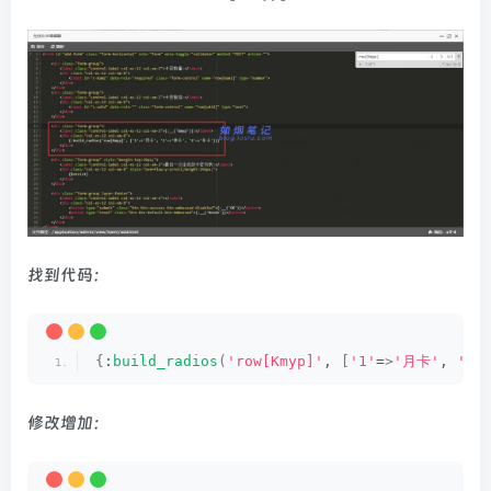
找到代码：
{
:
build_radios
(
'row[Kmyp]'
, 
[
'1'
=
>
'月卡'
, 
'2'
修改增加：