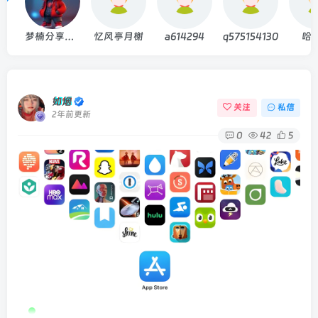
梦楠分享丨MNPC.NET
忆风亭月榭
a614294
q575154130
哈
如烟
关注
私信
2年前更新
0
42
5