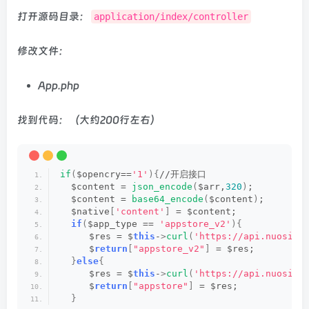
打开源码目录：
application/index/controller
修改文件：
App.php
找到代码：（大约200行左右）
if
(
$opencry==
'1'
){
//开启接口
  $content = 
json_encode
(
$arr,
320
)
;
  $content = 
base64_encode
(
$content
)
;
  $native
[
'content'
]
 = $content;
if
(
$app_type == 
'appstore_v2'
){
  　　$res = $
this
-
>
curl
(
'https://api.nuosike
  　　$
return
[
"appstore_v2"
]
 = $res;
}
else
{
  　　$res = $
this
-
>
curl
(
'https://api.nuosike
  　　$
return
[
"appstore"
]
 = $res;
}