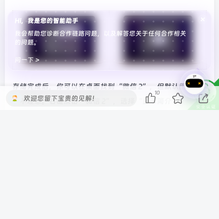
×
Hi，我是您的智能助手
我会帮助您诊断合作链路问题，以及解答您关于任何合作相关
的问题。
问一下 >
存储完成后，你可以在桌面找到“微信 2”，但默认图标可
10
欢迎您留下宝贵的见解！
能不理想。右键点击“微信 2”，选择“显示简介”。
最后，打开“微信 2”，即可使用多开功能了！