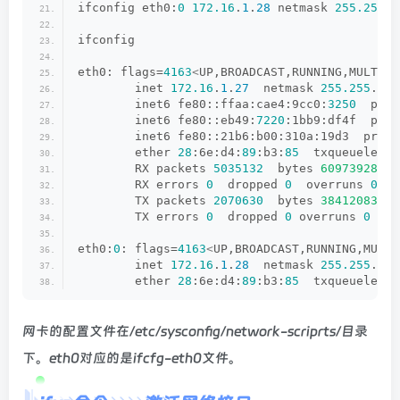
ifconfig eth0:
0
172.16
.
1
.
28
 netmask 
255.255
.
2
ifconfig
eth0: flags=
4163
<
UP,BROADCAST,RUNNING,MULTICA
        inet 
172.16
.
1
.
27
  netmask 
255.255
.
255
        inet6 fe80::ffaa:cae4:9cc0:
3250
  pref
        inet6 fe80::eb49:
7220
:1bb9:df4f  pref
        inet6 fe80::21b6:b00:310a:19d3  prefi
        ether 
28
:6e:d4:
89
:b3:
85
  txqueuelen 
1
        RX packets 
5035132
  bytes 
609739285
(
        RX errors 
0
  dropped 
0
  overruns 
0
  f
        TX packets 
2070630
  bytes 
384120838
(
        TX errors 
0
  dropped 
0
 overruns 
0
  ca
eth0:
0
: flags=
4163
<
UP,BROADCAST,RUNNING,MULTI
        inet 
172.16
.
1
.
28
  netmask 
255.255
.
255
        ether 
28
:6e:d4:
89
:b3:
85
  txqueuelen 
1
网卡的配置文件在/etc/sysconfig/network-scriprts/目录
下。eth0对应的是ifcfg-eth0文件。