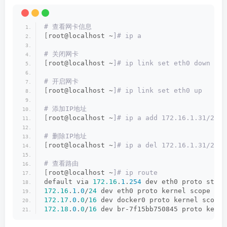
# 查看网卡信息
[
root@localhost ~
]# ip a
# 关闭网卡
[
root@localhost ~
]# ip link set eth0 down
# 开启网卡
[
root@localhost ~
]# ip link set eth0 up
# 添加IP地址
[
root@localhost ~
]# ip a add 172.16.1.31/24 d
# 删除IP地址
[
root@localhost ~
]# ip a del 172.16.1.31/24 d
# 查看路由
[
root@localhost ~
]# ip route
default via 
172.16
.
1
.
254
 dev eth0 proto stati
172.16
.
1
.
0
/
24
 dev eth0 proto kernel scope lin
172.17
.
0
.
0
/
16
 dev docker0 proto kernel scope 
172.18
.
0
.
0
/
16
 dev br-7f15bb750845 proto kerne