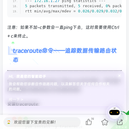
--- 
172.16
.
1
.
27
 ping statistics ---
5
 packets transmitted, 
5
 received, 
0
% packet 
rtt min/avg/max/mdev = 
0.026
/
0.029
/
0.032
/
0.00
注意：如果不加-c参数会一直ping下去，这时需要使用Ctrl
+ c来终止。
traceroute命令——追踪数据传输路由状
态
×
Hi，我是您的智能助手
traceroute命令和window下的tracert命令类似，用于显示
我会帮助您诊断合作链路问题，以及解答您关于任何合作相关
网络数据包传输到指定主机的路径信息
的问题。
问一下 >
安装traceroute：
14
欢迎您留下宝贵的见解！
yum install -y traceroute