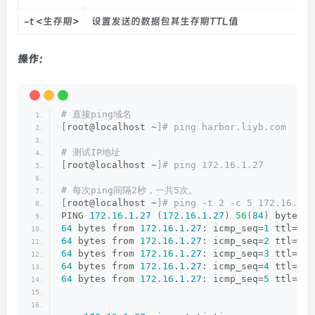
-t <生存期>
设置发送的数据包其生存期TTL值
操作：
# 直接ping域名
[
root@localhost ~
]# ping harbor.liyb.com
# 测试IP地址
[
root@localhost ~
]# ping 172.16.1.27
# 每次ping间隔2秒，一共5次。
[
root@localhost ~
]# ping -t 2 -c 5 172.16.1.2
PING 
172.16
.
1
.
27
(
172.16
.
1
.
27
)
56
(
84
)
 bytes 
o
64
 bytes from 
172.16
.
1
.
27
: icmp_seq=
1
 ttl=
64
 
64
 bytes from 
172.16
.
1
.
27
: icmp_seq=
2
 ttl=
64
 
64
 bytes from 
172.16
.
1
.
27
: icmp_seq=
3
 ttl=
64
 
64
 bytes from 
172.16
.
1
.
27
: icmp_seq=
4
 ttl=
64
 
64
 bytes from 
172.16
.
1
.
27
: icmp_seq=
5
 ttl=
64
 