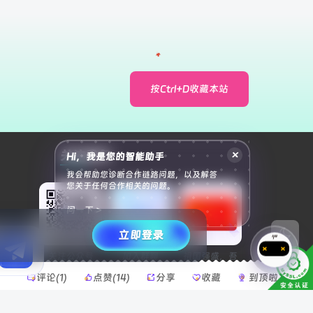
按Ctrl+D收藏本站
关注我们
×
Hi，我是您的智能助手
我会帮助您诊断合作链路问题，以及解答
您关于任何合作相关的问题。
问一下 >
立即登录
关注公众号
加入群聊
祖国强盛，吾
乃自豪
评论(
1
)
点赞(14)
分享
收藏
到顶啦
申请友链
库
腾飞博客
苏晨拾光
蛙鸟