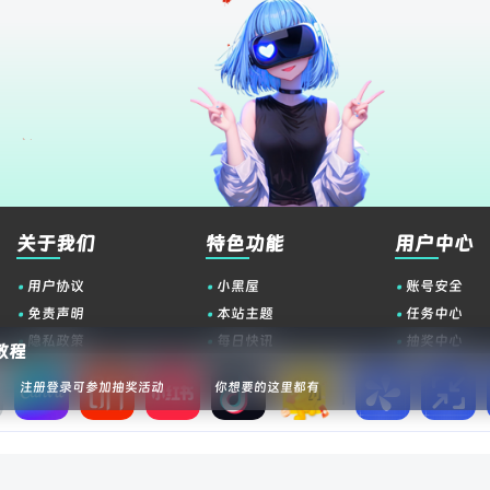
关于我们
特色功能
用户中心
用户协议
小黑屋
账号安全
免责声明
本站主题
任务中心
隐私政策
每日快讯
抽奖中心
教程
关于如烟
赞助如烟
认证服务
注册登录可参加抽奖活动
你想要的这里都有
博客
南逸博客
叶子库导航
墨星博客
壹号导航
小妖客栈
悟饭源码
灵锡资源网
狐狸