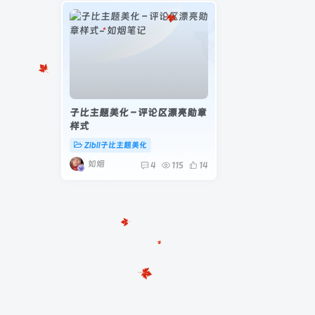
子比主题美化 – 评论区漂亮勋章
样式
Zibll子比主题美化
如烟
4
115
14