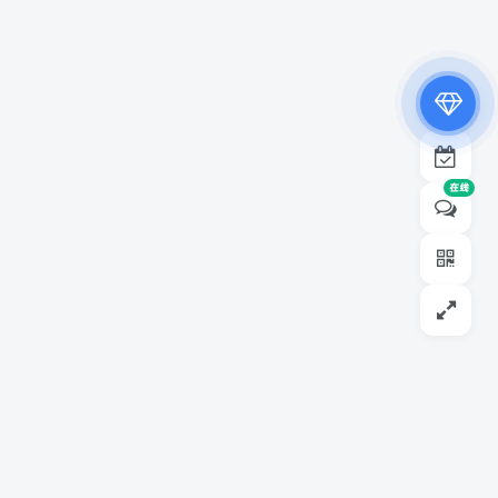
专属内容无限访问
下载权限提升至最高级
专属子比付费美化优惠
免费下载更多精品资源
¥19.9
¥39.9
在线