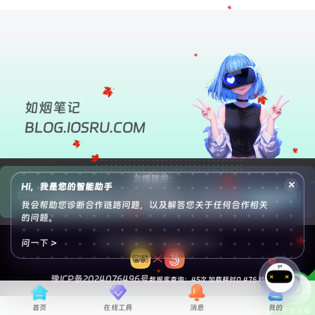
如烟笔记
BLOG.IOSRU.COM
友情链接：
×
Hi，我是您的智能助手
DevOps运维技术栈
优享云博客
南逸博客
叶子库导航
墨星博客
壹号导航
申请友链
我会帮助您诊断合作链路问题，以及解答您关于任何合作相关
小妖客栈
悟饭源码
灵锡资源网
狐狸库
腾飞博客
苏晨拾光
蛙鸟
的问题。
问一下 >
© 2025 如烟笔记 All Rights Reserved.
豫ICP备2024076496号
数据库查询：45次 加载耗时0.476 秒
首页
在线工具
消息
我的